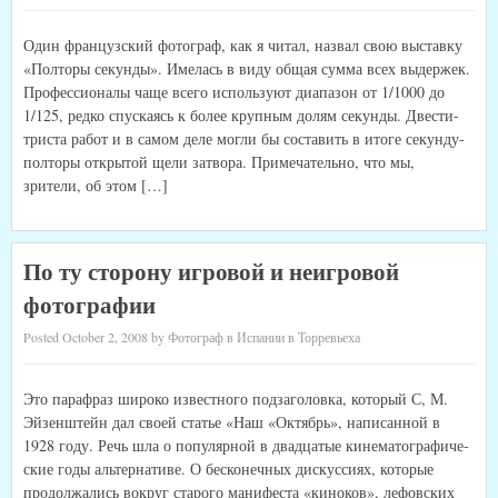
Один французский фотограф, как я читал, назвал свою выставку
«Полторы секунды». Имелась в виду общая сумма всех выдержек.
Профессионалы чаще всего исполь­зуют диапазон от 1/1000 до
1/125, редко спускаясь к более крупным долям секунды. Двести-
триста работ и в самом деле могли бы составить в итоге секунду-
полторы открытой щели затвора. Примечательно, что мы,
зрители, об этом […]
По ту сторону игровой и неигровой
фотографии
Posted October 2, 2008 by Фотограф в Испании в Торревьеха
Это парафраз широко известного подзаголовка, который С, М.
Эйзенштейн дал своей статье «Наш «Октябрь», написанной в
1928 году. Речь шла о популярной в двадцатые кинематографиче­
ские годы альтернативе. О бесконечных дискуссиях, кото­рые
продолжались вокруг старого манифеста «киноков», лефовских