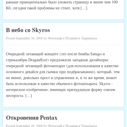
раньше принципиально было уложить страницу в менее чем 100
Кб, сегодня такой проблемы не стоит, хотя […]
В небо со Skyros
Posted September 30, 2008 by Фотограф в Испании в Торревьеха
Очередной летающий концепт (это после бомбы Satugo и
стриказябры Draganflyer) предложили западные дизайнеры:
очередной летающий фотоаппарат (для использования в качестве
основного девайся для съемки при подбрасывании), который, тем
не менее, довольно прост в управлении и, в то же время, может
быть использован в качестве обычного фотоаппарата. Skyros -
интересное изобретение, имеющее причудливую форму совсем
неспроста. […]
Откровения Pentax
Posted September 29, 2008 by Фотограф в Испании в Торревьеха