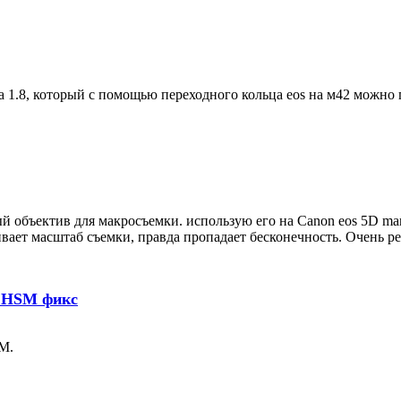
1.8, который с помощью переходного кольца eos на м42 можно 
 объектив для макросъемки. использую его на Canon eos 5D mark
чивает масштаб съемки, правда пропадает бесконечность. Очень 
G HSM фикс
M.