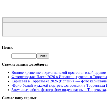
Поиск
Свежие записи фотоблога:
Водное крещение в христианской протестантской церкви 
Фоторепортаж Пасха 2026 в Испании | церковь в Торревь
Карнавал в Торревьехе 2026 (Испания) — фото карнаваль
Чёрно‑белый мужской портрет, фотосессии в Торревьеха
Закулисье работы фотографом видеографом в Торревьеха
Самые популярные