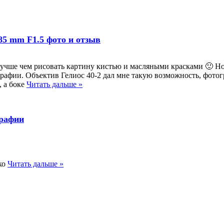
 85 mm F1.5 фото и отзыв
о лучше чем рисовать картину кистью и масляными красками 🙂 Н
графии. Объектив Гелиос 40-2 дал мне такую возможность, фото
, а боке
Читать дальше »
графии
ко
Читать дальше »