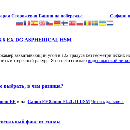
тарая Сторожевая Башня на побережье
Сафари п
5-5.6 EX DG ASPHERICAL HSM
камер захватывающий угол в 122 градуса без геометрических и
нить интересный ракурс. Я на него снимаю
видео высокой четк
е выбрать, в чем разница?
anon EF
и на
Canon EF 85mm f/1.2L II USM
Читать дальше »
тосильный фикс от сигмы