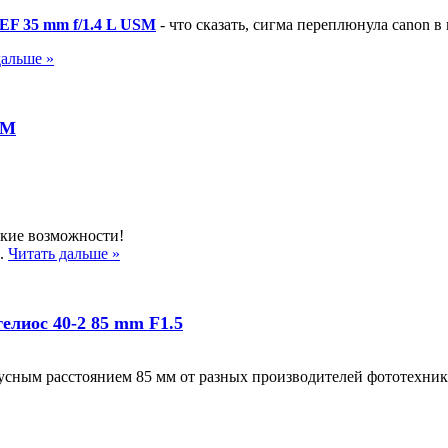
F 35 mm f/1.4 L USM
- что сказать, сигма переплюнула canon в 
дальше »
SM
ские возможности!
м.
Читать дальше »
 гелиос 40-2 85 mm F1.5
усным расстоянием 85 мм от разных производителей фототехник