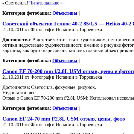
- Светосила!
Читать дальше »
Категория фотобанка:
Объективы
|
Советский объектив Гелиос 40-2 85/1,5 — Helios 40-2
21.10.2011 от Фотограф в Испании в Торревьеха
Достоинства
: В детстве я хотел стать художником, нет ничег
оптики недоставало художественности именно в рисунке фото
картины, как будто нарисованы кистью, главный объект резкий
Категория фотобанка:
Объективы
|
Canon EF 70-200 mm f/2.8L USM отзыв, цены и фото
21.10.2011 от Фотограф в Испании в Торревьеха
Достоинства: Светосила, фокусные, рисунок.
Недостатки: вес
Отзыв о Canon EF 70-200 mm f/2.8L USM: Использовал несколь
Категория фотобанка:
Объективы
|
Canon EF 24-70 mm f/2.8L USM отзыв, цены, фото
21.10.2011 от Фотограф в Испании в Торревьеха