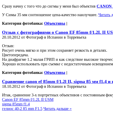
Сразу начну с того что до сигмы у меня был объектив
CANON E
У Симы 35 мм соотношение цена-качество наилучшее.
Читать 
Категория фотобанка:
Объективы
|
Отзыв с фотографиями о Canon EF 85mm f/1.2L II U
20.10.2012 от Фотограф в Испании в Торревьеха
Отзыв:
Рисует очень мягко и при этом сохраняет резкость в деталях.
Цветопередача.
На диафрагме 1.2 малая ГРИП и как следствие высокие творче
Хорошо использовать при съемке с недостаточным освещение
Категория фотобанка:
Объективы
|
Сравнение canon ef 85mm f/1.2l II, sigma 85 мм f1.4 и
18.10.2012 от Фотограф в Испании в Торревьеха
Итак, сравнение 3-х портретных объективов с постоянным фок
Canon EF 85mm f/1.2L II USM
sigma 85mm f1.4
гелиос 40-2 85 mm F1.5
Читать дальше »