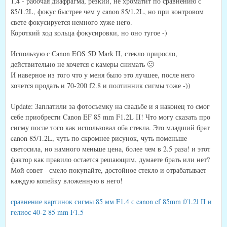
1,4 - рабочая диафрагма, резкий, не хроматит по сравнению с
85/1.2L, фокус быстрее чем у canon 85/1.2L, но при контровом
свете фокусируется немного хуже него.
Короткий ход кольца фокусировки, но оно тугое -)
Использую с Canon EOS 5D Mark II, стекло приросло,
действительно не хочется с камеры снимать 🙂
И наверное из того что у меня было это лучшее, после него
хочется продать и 70-200 f2.8 и полтинник сигмы тоже -))
Update: Заплатили за фотосъемку на свадьбе и я наконец то смог
себе приобрести Canon EF 85 mm F1.2L II! Что могу сказать про
сигму после того как использовал оба стекла. Это младший брат
canon 85/1.2L, чуть по скромнее рисунок, чуть поменьше
светосила, но намного меньше цена, более чем в 2.5 раза! и этот
фактор как правило остается решающим, думаете брать или нет?
Мой совет - смело покупайте, достойное стекло и отрабатывает
каждую копейку вложенную в него!
сравнение картинок сигмы 85 мм F1.4 с canon ef 85mm f/1.2l II и
гелиос 40-2 85 mm F1.5