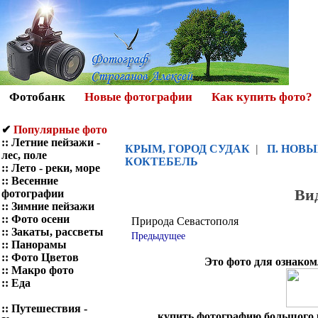
Фотобанк
Новые фотографии
Как купить фото?
✔
Популярные фото
::
Летние пейзажи -
КРЫМ, ГОРОД СУДАК
|
П. НОВЫ
лес, поле
КОКТЕБЕЛЬ
::
Лето - реки, море
::
Весенние
Вид
фотографии
::
Зимние пейзажи
::
Фото осени
Природа Севастополя
::
Закаты, рассветы
Предыдущее
::
Панорамы
::
Фото Цветов
Это фото для ознаком
::
Макро фото
::
Еда
::
Путешествия -
купить фотографию большого р