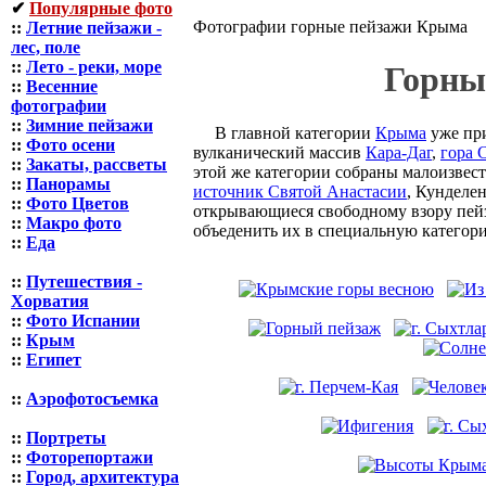
✔
Популярные фото
Фотографии горные пейзажи Крыма
::
Летние пейзажи -
лес, поле
::
Лето - реки, море
Горны
::
Весенние
фотографии
::
Зимние пейзажи
В главной категории
Крыма
уже при
::
Фото осени
вулканический массив
Кара-Даг
,
гора С
::
Закаты, рассветы
этой же категории собраны малоизвес
::
Панорамы
источник Святой Анастасии
, Кунделе
::
Фото Цветов
открывающиеся свободному взору пей
::
Макро фото
объеденить их в специальную категор
::
Еда
::
Путешествия -
Хорватия
::
Фото Испании
::
Крым
::
Египет
::
Аэрофотосъемка
::
Портреты
::
Фоторепортажи
::
Город, архитектура