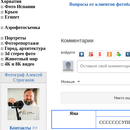
Хорватия
Вопросы от клиентов фотоб
::
Фото Испании
::
Крым
::
Египет
::
Аэрофотосъемка
::
Портреты
Комментарии
::
Фоторепортажи
::
Город, архитектура
войдите
::
3d стерео фото
::
Животный мир
::
4К и 8К видео
Фотограф Алексей
Строганов
Новые
Никто ещ
Яна
СССССССУП
Контакты >>