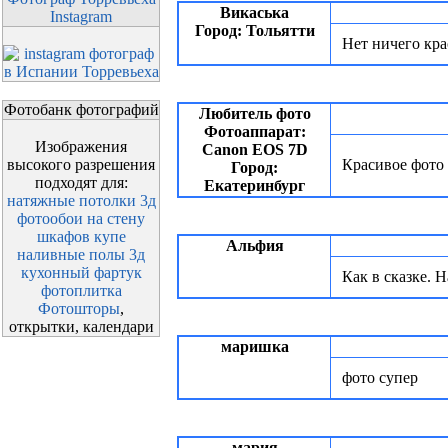
Викаська
Instagram
Город: Тольятти
Нет ничего кр
Фотобанк фотографий
Любитель фото
Фотоаппарат:
Изображения
Canon EOS 7D
высокого разрешения
Красивое фото 
Город:
подходят для:
Екатеринбург
натяжные потолки 3д
фотообои на стену
шкафов купе
Альфия
наливные полы 3д
кухонный фартук
Как в сказке. 
фотоплитка
Фотошторы
,
открытки, календари
маришка
фото супер
мария