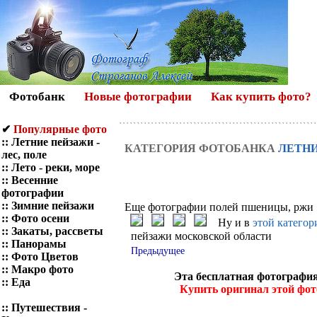
Фотобанк
Новые фотографии
Как купить фото?
✔
Популярные фото
::
Летние пейзажи -
КАТЕГОРИЯ ФОТОБАНКА
ЛЕТН
лес, поле
::
Лето - реки, море
::
Весенние
фотографии
::
Зимние пейзажи
Еще фотографии полей пшеницы, ржи
::
Фото осени
Ну и в
этой категор
::
Закаты, рассветы
пейзажи московской области
::
Панорамы
Предыдущее
::
Фото Цветов
::
Макро фото
Эта бесплатная фотография
::
Еда
Купить оригинал этой фо
::
Путешествия -