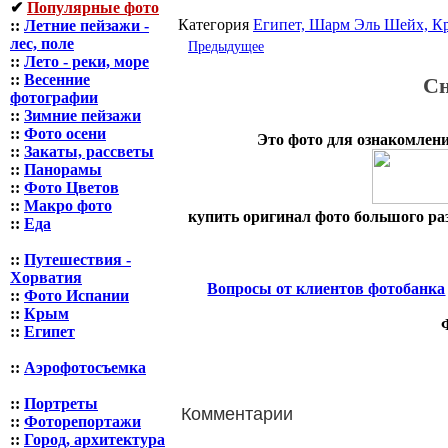
✔
Популярные фото
Категория
Египет, Шарм Эль Шейх, Кр
::
Летние пейзажи -
лес, поле
Предыдущее
::
Лето - реки, море
::
Весенние
Сн
фотографии
::
Зимние пейзажи
::
Фото осени
Это фото для ознакомлени
::
Закаты, рассветы
::
Панорамы
::
Фото Цветов
::
Макро фото
купить оригинал фото большого раз
::
Еда
::
Путешествия -
Хорватия
Вопросы от клиентов фотобанка
::
Фото Испании
::
Крым
::
Египет
::
Аэрофотосъемка
::
Портреты
Комментарии
::
Фоторепортажи
::
Город, архитектура