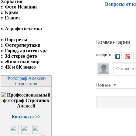
Хорватия
Вопросы от к
::
Фото Испании
::
Крым
::
Египет
::
Аэрофотосъемка
::
Портреты
Комментарии
::
Фоторепортажи
::
Город, архитектура
войдите
::
3d стерео фото
::
Животный мир
::
4К и 8К видео
Фотограф Алексей
Строганов
Новые
Контакты >>