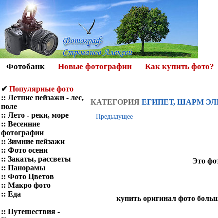
Фотобанк
Новые фотографии
Как купить фото?
✔
Популярные фото
::
Летние пейзажи - лес,
КАТЕГОРИЯ
ЕГИПЕТ, ШАРМ ЭЛ
поле
::
Лето - реки, море
Предыдущее
::
Весенние
фотографии
::
Зимние пейзажи
::
Фото осени
::
Закаты, рассветы
Это фо
::
Панорамы
::
Фото Цветов
::
Макро фото
::
Еда
купить оригинал фото больш
::
Путешествия -