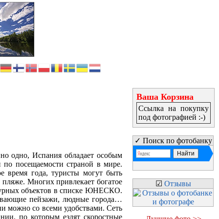
Ваша Корзина
Ссылка на покупку
под фотографией :-)
✓ Поиск по фотобанку
но одно, Испания обладает особым
 по посещаемости страной в мире.
е время года, туристы могут быть
а пляже. Многих привлекает богатое
☑
Отзывы
ьтурных объектов в списке ЮНЕСКО.
живающие пейзажи, людные города…
ии можно со всеми удобствами. Сеть
инии, по которым ездят скоростные
Лучшие фото >>