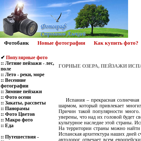
Фотобанк
Новые фотографии
Как купить фото?
✔
Популярные фото
::
Летние пейзажи - лес,
ГОРНЫЕ ОЗЕРА, ПЕЙЗАЖИ ИС
поле
::
Лето - реки, море
::
Весенние
фотографии
::
Зимние пейзажи
::
Фото осени
Испания – прекрасная солнечная ст
::
Закаты, рассветы
шармом, который привлекает многих
::
Панорамы
Причин такой популярности много. 
::
Фото Цветов
уверены, что над их головой будет с
::
Макро фото
культурное наследие этой страны. И
::
Еда
На территории страны можно найти
Испанская архитектура наших дней с
::
Путешествия -
автодорог отвечает всем европейск