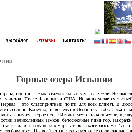
Фотоблог
Отзывы
Контакты
ПАНИИ
Горные озера Испании
рана, одно из самых замечательных мест на Земле. Несомнен
 туристов. После Франции и США, Испания является третьей
Первая – это благоприятный почти для всех климат. В любо
ветить солнце. Конечно, не все едут в Испанию, чтобы лежать н
спания занимает второе после Италии место по количеству кул
 сотни великолепных замков, белоснежные пики гор, завора
читается одной из лучших в мире. Любоваться красотами Испан
им требованиям. По всей стране тянуться железнодорожные л