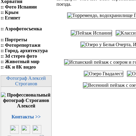
Хорватия
поезда.
::
Фото Испании
::
Крым
::
Египет
::
Аэрофотосъемка
::
Портреты
::
Фоторепортажи
::
Город, архитектура
::
3d стерео фото
::
Животный мир
::
4К и 8К видео
Фотограф Алексей
Строганов
Контакты >>