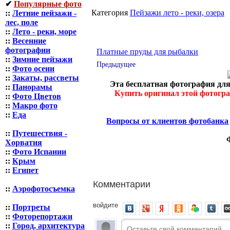
✔
Популярные фото
Категория
Пейзажи лето - реки, озера
::
Летние пейзажи -
лес, поле
::
Лето - реки, море
::
Весенние
фотографии
Платные пруды для рыбалки
::
Зимние пейзажи
Предыдущее
::
Фото осени
::
Закаты, рассветы
Эта бесплатная фотография для
::
Панорамы
Купить оригинал этой фотогр
::
Фото Цветов
::
Макро фото
::
Еда
Вопросы от клиентов фотобанка
::
Путешествия -
Хорватия
::
Фото Испании
::
Крым
::
Египет
Комментарии
::
Аэрофотосъемка
войдите
::
Портреты
::
Фоторепортажи
::
Город, архитектура