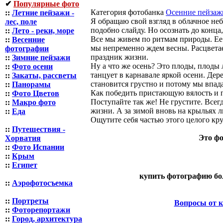
✔
Популярные фото
Категория фотобанка
Осенние пейзаж
::
Летние пейзажи -
Я обращаю свой взгляд в облачное неб
лес, поле
подобно слайду. Но осознать до конца,
::
Лето - реки, море
Все мы живем по ритмам природы. Ее 
::
Весенние
мы непременно ждем весны. Расцветает
фотографии
праздник жизни.
::
Зимние пейзажи
Ну а что же осень? Это плоды, плоды л
::
Фото осени
танцует в карнавале яркой осени. Дер
::
Закаты, рассветы
становится грустно и потому мы впад
::
Панорамы
Как победить пристающую вялость и п
::
Фото Цветов
Поступайте так же! Не грустите. Всегд
::
Макро фото
жизни. А за зимой вновь на крыльях л
::
Еда
Ощутите себя частью этого целого кр
::
Путешествия -
Это фо
Хорватия
::
Фото Испании
::
Крым
::
Египет
купить фотографию бол
::
Аэрофотосъемка
::
Портреты
Вопросы от к
::
Фоторепортажи
::
Город, архитектура