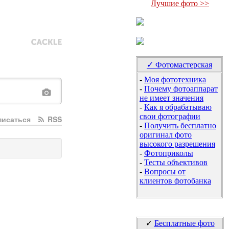
Лучшие фото >>
✓ Фотомастерская
-
Моя фототехника
-
Почему фотоаппарат
не имеет значения
-
Как я обрабатываю
свои фотографии
исаться
RSS
-
Получить бесплатно
оригинал фото
высокого разрешения
-
Фотоприколы
-
Тесты объективов
-
Вопросы от
клиентов фотобанка
✓
Бесплатные фото