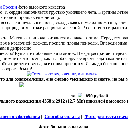
и России
фото высокого качества
о. И сердце наполняется грустью уходящего лета. Картины летн
 что лето прошло, еще не могу.
веселые и печальные ноты, складываясь в мелодию жизни, влия
 природа и мы тоже расцветаем весной. Разгар тепла и радости 
ета. Матушка природа готовится к спячке, к зиме. Перед тем, как
евья в красочной одежде, поспели плоды природы. Впереди зима
аем в депрессию.
ечаль? Кушайте побольше витаминов. Не зря расцветает перед 
а помните, что осень, как и любое другое время года закончится.
юбви прилетит весна, все снова проснется. И так до бесконечнос
уговорота Земли!
то для ознакомления, оно сильно уменьшено и сжато, но вы 
за
850 рублей
ьшого разрешения 4368 x 2912 (12.7 Мп) пикселей высокого 
лиентов фотобанка
|
Способы оплаты
|
Фото для теста скач
Фото большого размера