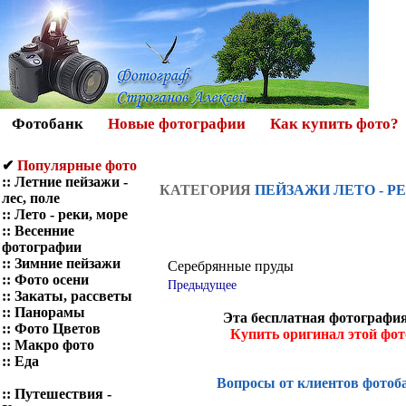
Фотобанк
Новые фотографии
Как купить фото?
✔
Популярные фото
::
Летние пейзажи -
КАТЕГОРИЯ
ПЕЙЗАЖИ ЛЕТО - РЕ
лес, поле
::
Лето - реки, море
::
Весенние
фотографии
::
Зимние пейзажи
Серебрянные пруды
::
Фото осени
Предыдущее
::
Закаты, рассветы
::
Панорамы
Эта бесплатная фотография
::
Фото Цветов
Купить оригинал этой фо
::
Макро фото
::
Еда
Вопросы от клиентов фотоб
::
Путешествия -