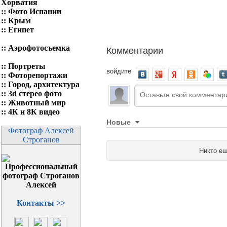
Хорватия
::
Фото Испании
::
Крым
::
Египет
Комментарии
::
Аэрофотосъемка
::
Портреты
войдите
::
Фоторепортажи
::
Город, архитектура
::
3d стерео фото
::
Животный мир
::
4К и 8К видео
Новые
Фотограф Алексей
Строганов
Никто ещ
Контакты >>