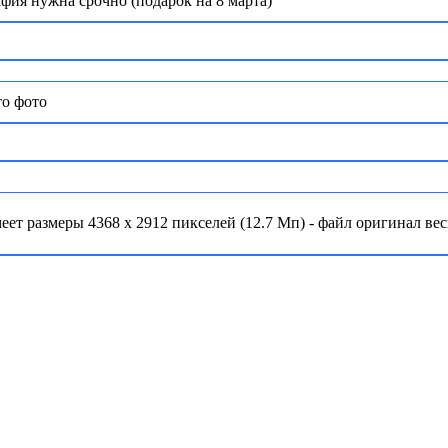
фия нужна срочно (подарок на 8 марта)
то фото
еет размеры 4368 x 2912 пикселей (12.7 Мп) - файл оригинал ве