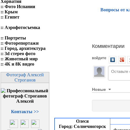
Хорватия
::
Фото Испании
Вопросы от к
::
Крым
::
Египет
::
Аэрофотосъемка
::
Портреты
::
Фоторепортажи
Комментарии
::
Город, архитектура
::
3d стерео фото
войдите
::
Животный мир
::
4К и 8К видео
Фотограф Алексей
Строганов
Новые
Контакты >>
Олеся
Город: Солнечногорск