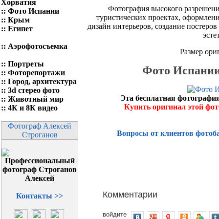
Хорватия
Фотография высокого разрешени
::
Фото Испании
туристических проектах, оформлени
::
Крым
дизайн интерьеров, создание постеров
::
Египет
эсте
::
Аэрофотосъемка
Размер ори
::
Портреты
Фото Испании
::
Фоторепортажи
::
Город, архитектура
::
3d стерео фото
Эта бесплатная фотография
::
Животный мир
Купить оригинал этой фо
::
4К и 8К видео
Фотограф Алексей
Вопросы от клиентов фотоб
Строганов
Комментарии
Контакты >>
войдите