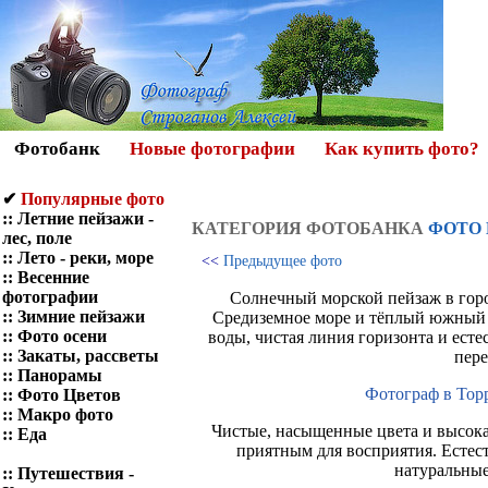
Фотобанк
Новые фотографии
Как купить фото?
✔
Популярные фото
::
Летние пейзажи -
КАТЕГОРИЯ ФОТOБАНКА
ФОТО
лес, поле
::
Лето - реки, море
<<
Предыдущее фото
::
Весенние
фотографии
Солнечный морской пейзаж в город
::
Зимние пейзажи
Средиземное море и тёплый южный с
::
Фото осени
воды, чистая линия горизонта и ест
::
Закаты, рассветы
пер
::
Панорамы
Фотограф в Тор
::
Фото Цветов
::
Макро фото
Чистые, насыщенные цвета и высока
::
Еда
приятным для восприятия. Естест
натуральные
::
Путешествия -