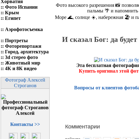
Хорватия
Фото высокого разрешения 📸 позволяе
::
Фото Испании
пальмы 🌴 и напомнить 
::
Крым
Море 🌊, солнце ☀️, набережная 🏖️ и 
::
Египет
::
Аэрофотосъемка
И сказал Бог: да будет 
::
Портреты
::
Фоторепортажи
::
Город, архитектура
::
3d стерео фото
::
Животный мир
Эта бесплатная фотография
::
4К и 8К видео
Купить оригинал этой фо
Фотограф Алексей
Строганов
Вопросы от клиентов фотоб
Контакты >>
Комментарии
войдите