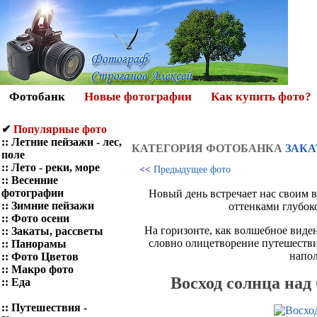
Фотобанк
Новые фотографии
Как купить фото?
✔
Популярные фото
::
Летние пейзажи - лес,
КАТЕГОРИЯ ФОТOБАНКА
ЗАКА
поле
::
Лето - реки, море
<<
Предыдущее фото
::
Весенние
фотографии
Новый день встречает нас своим 
::
Зимние пейзажи
оттенками глубок
::
Фото осени
На горизонте, как волшебное виден
::
Закаты, рассветы
словно олицетворение путешестви
::
Панорамы
напол
::
Фото Цветов
::
Макро фото
Восход солнца над
::
Еда
::
Путешествия -