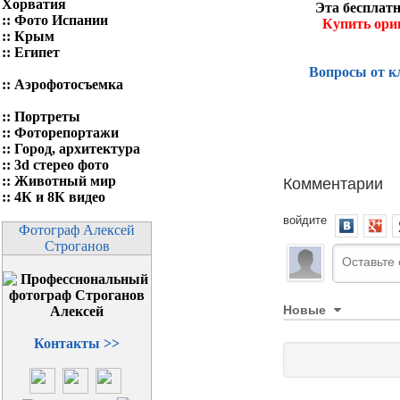
Хорватия
Эта бесплатн
::
Фото Испании
Купить ори
::
Крым
::
Египет
Вопросы от к
::
Аэрофотосъемка
::
Портреты
::
Фоторепортажи
::
Город, архитектура
::
3d стерео фото
Комментарии
::
Животный мир
::
4К и 8К видео
войдите
Фотограф Алексей
Строганов
Новые
Контакты >>