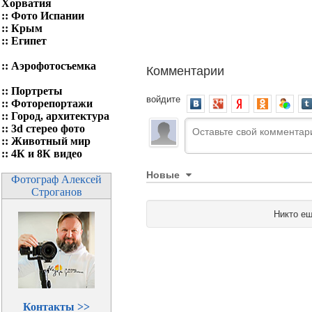
Хорватия
::
Фото Испании
::
Крым
::
Египет
::
Аэрофотосъемка
Комментарии
::
Портреты
войдите
::
Фоторепортажи
::
Город, архитектура
::
3d стерео фото
::
Животный мир
::
4К и 8К видео
Новые
Фотограф Алексей
Строганов
Никто ещ
Контакты >>