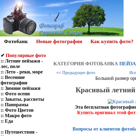
Фотобанк
Новые фотографии
Как купить фото?
✔
Популярные фото
::
Летние пейзажи -
КАТЕГОРИЯ ФОТOБАНКА
ПЕЙЗА
лес, поле
::
Лето - реки, море
<<
Предыдущее фото
Исп
::
Весенние
Большой размер ор
фотографии
::
Зимние пейзажи
Красивый летний 
::
Фото осени
::
Закаты, рассветы
::
Панорамы
Эта бесплатная фотография
::
Фото Цветов
Купить оригинал этой фо
::
Макро фото
::
Еда
Вопросы от клиентов фотоб
::
Путешествия -