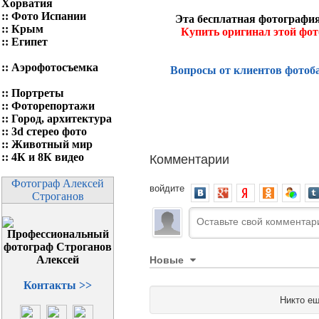
Хорватия
::
Фото Испании
Эта бесплатная фотография
::
Крым
Купить оригинал этой фо
::
Египет
::
Аэрофотосъемка
Вопросы от клиентов фотоб
::
Портреты
::
Фоторепортажи
::
Город, архитектура
::
3d стерео фото
::
Животный мир
Комментарии
::
4К и 8К видео
Фотограф Алексей
войдите
Строганов
Новые
Контакты >>
Никто ещ