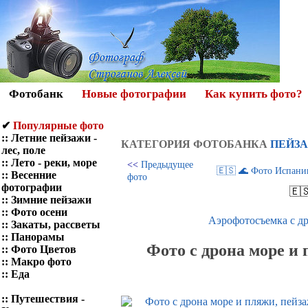
Фотобанк
Новые фотографии
Как купить фото?
✔
Популярные фото
::
Летние пейзажи -
КАТЕГОРИЯ ФОТOБАНКА
ПЕЙЗА
лес, поле
::
Лето - реки, море
<<
Предыдущее
🇪🇸 🌊 Фото Испании, 
::
Весенние
фото
фотографии
🇪
::
Зимние пейзажи
::
Фото осени
Аэрофотосъемка с др
::
Закаты, рассветы
::
Панорамы
Фото с дрона море и 
::
Фото Цветов
::
Макро фото
::
Еда
::
Путешествия -