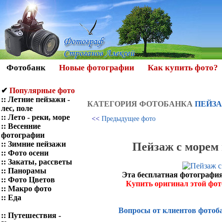
Фотобанк
Новые фотографии
Как купить фото?
✔
Популярные фото
::
Летние пейзажи -
КАТЕГОРИЯ ФОТOБАНКА
ПЕЙЗА
лес, поле
::
Лето - реки, море
<<
Предыдущее фото
::
Весенние
фотографии
::
Зимние пейзажи
Пейзаж с морем
::
Фото осени
::
Закаты, рассветы
::
Панорамы
Эта бесплатная фотография
::
Фото Цветов
Купить оригинал этой фо
::
Макро фото
::
Еда
Вопросы от клиентов фотоб
::
Путешествия -