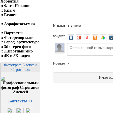
Хорватия
::
Фото Испании
::
Крым
::
Египет
::
Аэрофотосъемка
Комментарии
::
Портреты
войдите
::
Фоторепортажи
::
Город, архитектура
::
3d стерео фото
::
Животный мир
::
4К и 8К видео
Новые
Фотограф Алексей
Строганов
Никто ещ
Контакты >>