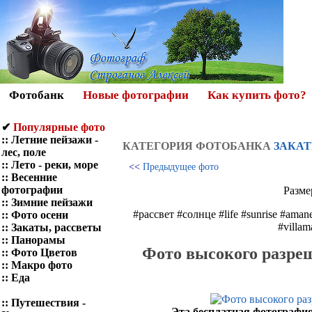
Фотобанк
Новые фотографии
Как купить фото?
✔
Популярные фото
::
Летние пейзажи -
КАТЕГОРИЯ ФОТOБАНКА
ЗАКАТ
лес, поле
::
Лето - реки, море
<<
Предыдущее фото
::
Весенние
фотографии
Разме
::
Зимние пейзажи
#рассвет #солнце #life #sunrise #aman
::
Фото осени
#villam
::
Закаты, рассветы
::
Панорамы
Фото высокого разреш
::
Фото Цветов
::
Макро фото
::
Еда
::
Путешествия -
Эта бесплатная фотография