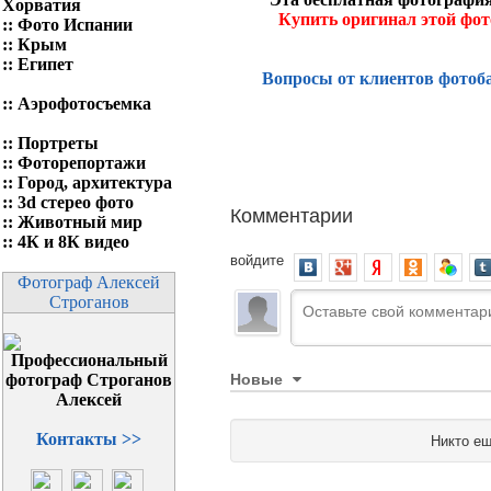
Хорватия
Купить оригинал этой фо
::
Фото Испании
::
Крым
::
Египет
Вопросы от клиентов фотоб
::
Аэрофотосъемка
::
Портреты
::
Фоторепортажи
::
Город, архитектура
::
3d стерео фото
Комментарии
::
Животный мир
::
4К и 8К видео
войдите
Фотограф Алексей
Строганов
Новые
Контакты >>
Никто ещ