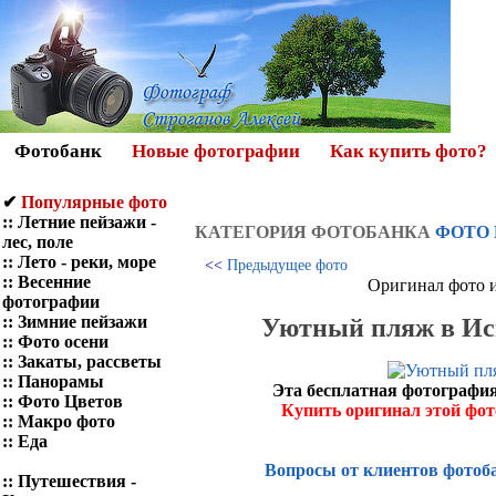
Фотобанк
Новые фотографии
Как купить фото?
✔
Популярные фото
::
Летние пейзажи -
КАТЕГОРИЯ ФОТOБАНКА
ФОТО
лес, поле
::
Лето - реки, море
<<
Предыдущее фото
::
Весенние
Оригинал фото и
фотографии
::
Зимние пейзажи
Уютный пляж в Исп
::
Фото осени
::
Закаты, рассветы
::
Панорамы
Эта бесплатная фотография
::
Фото Цветов
Купить оригинал этой фо
::
Макро фото
::
Еда
Вопросы от клиентов фотоб
::
Путешествия -