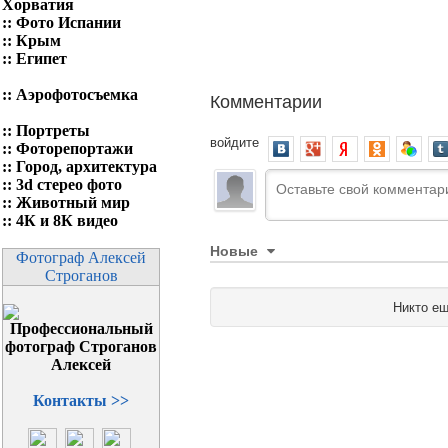
Хорватия
::
Фото Испании
::
Крым
::
Египет
::
Аэрофотосъемка
Комментарии
::
Портреты
войдите
::
Фоторепортажи
::
Город, архитектура
::
3d стерео фото
::
Животный мир
::
4К и 8К видео
Новые
Фотограф Алексей
Строганов
Никто ещ
Контакты >>