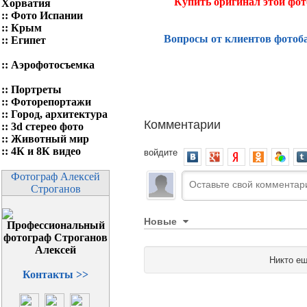
Купить оригинал этой фо
Хорватия
::
Фото Испании
::
Крым
Вопросы от клиентов фотоб
::
Египет
::
Аэрофотосъемка
::
Портреты
::
Фоторепортажи
::
Город, архитектура
Комментарии
::
3d стерео фото
::
Животный мир
::
4К и 8К видео
войдите
Фотограф Алексей
Строганов
Новые
Никто ещ
Контакты >>