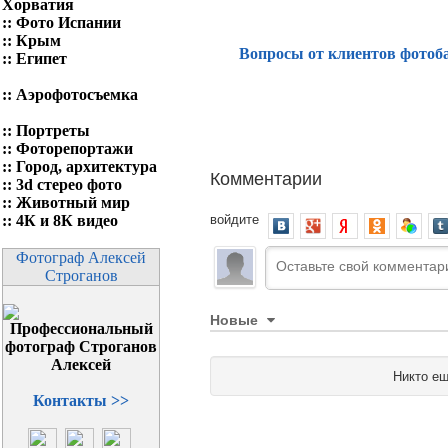
Хорватия
::
Фото Испании
::
Крым
Вопросы от клиентов фотоб
::
Египет
::
Аэрофотосъемка
::
Портреты
::
Фоторепортажи
::
Город, архитектура
Комментарии
::
3d стерео фото
::
Животный мир
войдите
::
4К и 8К видео
Фотограф Алексей
Строганов
Новые
Никто ещ
Контакты >>