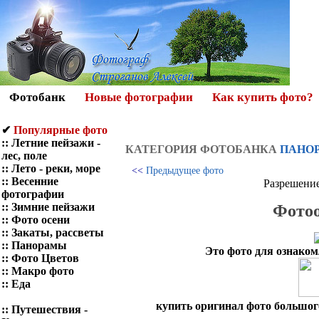
Фотобанк
Новые фотографии
Как купить фото?
✔
Популярные фото
::
Летние пейзажи -
КАТЕГОРИЯ ФОТOБАНКА
ПАНО
лес, поле
::
Лето - реки, море
<<
Предыдущее фото
::
Весенние
Разрешение
фотографии
::
Зимние пейзажи
Фотоо
::
Фото осени
::
Закаты, рассветы
::
Панорамы
Это фото для ознаком
::
Фото Цветов
::
Макро фото
::
Еда
купить оригинал фото большого
::
Путешествия -