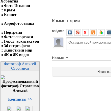
Хорватия
::
Фото Испании
::
Крым
::
Египет
Комментарии
::
Аэрофотосъемка
войдите
::
Портреты
::
Фоторепортажи
::
Город, архитектура
::
3d стерео фото
::
Животный мир
::
4К и 8К видео
Новые
Фотограф Алексей
Строганов
Никто ещ
Контакты >>