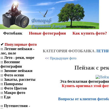
Фотобанк
Новые фотографии
Как купить фото?
✔
Популярные фото
::
Летние пейзажи -
КАТЕГОРИЯ ФОТOБАНКА
ЛЕТНИ
лес, поле
::
Лето - реки, море
<<
Предыдущее фото
::
Весенние
фотографии
Пейзаж с ре
::
Зимние пейзажи
::
Фото осени
::
Закаты, рассветы
Эта бесплатная фотография
::
Панорамы
Купить оригинал этой фо
::
Фото Цветов
::
Макро фото
::
Еда
Вопросы от клиентов фотоб
::
Путешествия -