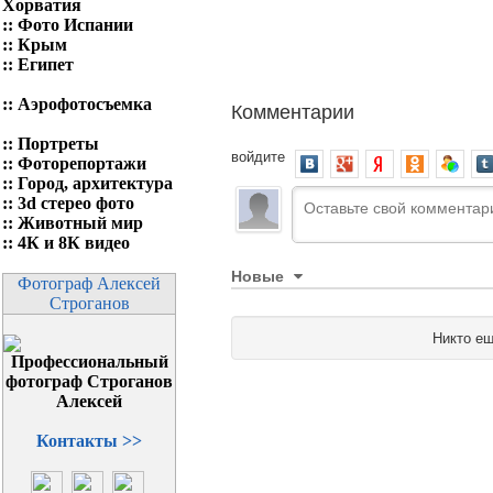
Хорватия
::
Фото Испании
::
Крым
::
Египет
::
Аэрофотосъемка
Комментарии
::
Портреты
войдите
::
Фоторепортажи
::
Город, архитектура
::
3d стерео фото
::
Животный мир
::
4К и 8К видео
Новые
Фотограф Алексей
Строганов
Никто ещ
Контакты >>