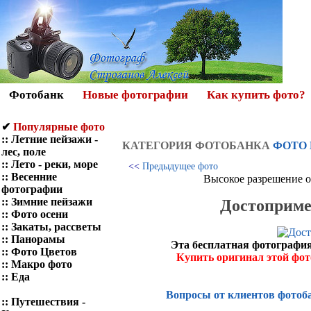
Фотобанк
Новые фотографии
Как купить фото?
✔
Популярные фото
::
Летние пейзажи -
КАТЕГОРИЯ ФОТOБАНКА
ФОТО
лес, поле
::
Лето - реки, море
<<
Предыдущее фото
::
Весенние
Высокое разрешение о
фотографии
::
Зимние пейзажи
Достоприме
::
Фото осени
::
Закаты, рассветы
::
Панорамы
Эта бесплатная фотография
::
Фото Цветов
Купить оригинал этой фо
::
Макро фото
::
Еда
Вопросы от клиентов фотоб
::
Путешествия -