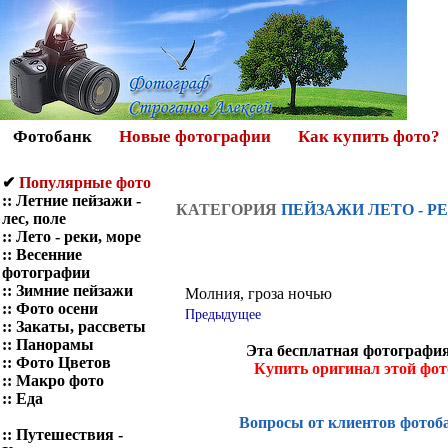
Фотобанк
Новые фотографии
Как купить фото?
✔
Популярные фото
::
Летние пейзажи -
КАТЕГОРИЯ
ПЕЙЗАЖИ ЛЕТО - РЕ
лес, поле
::
Лето - реки, море
::
Весенние
фотографии
::
Зимние пейзажи
Молния, гроза ночью
::
Фото осени
Предыдущее
::
Закаты, рассветы
::
Панорамы
Эта бесплатная фотография
::
Фото Цветов
Купить оригинал этой фо
::
Макро фото
::
Еда
Вопросы от клиентов фотоб
::
Путешествия -