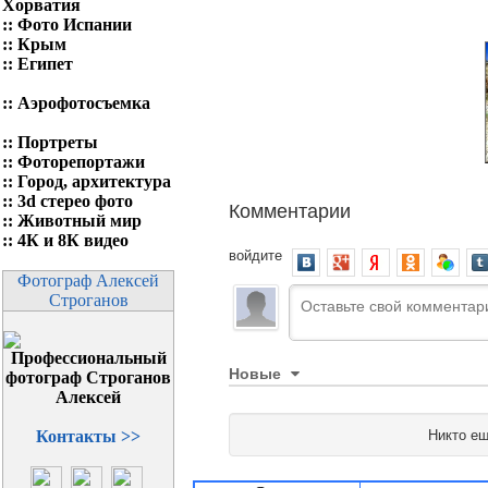
Хорватия
::
Фото Испании
::
Крым
::
Египет
::
Аэрофотосъемка
::
Портреты
::
Фоторепортажи
::
Город, архитектура
::
3d стерео фото
Комментарии
::
Животный мир
::
4К и 8К видео
войдите
Фотограф Алексей
Строганов
Новые
Никто ещ
Контакты >>