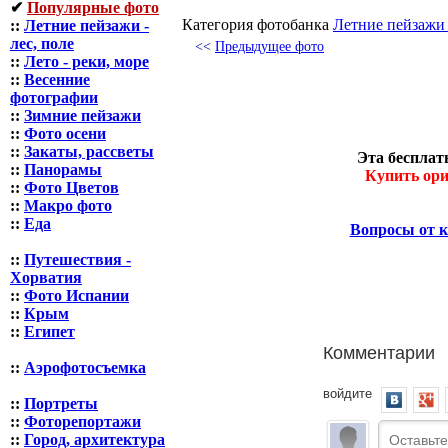
✔
Популярные фото
Категория фотoбанка
Летние пейзажи -
::
Летние пейзажи -
лес, поле
<<
Предыдущее фото
::
Лето - реки, море
::
Весенние
фотографии
::
Зимние пейзажи
::
Фото осени
::
Закаты, рассветы
Эта бесплат
::
Панорамы
Купить ори
::
Фото Цветов
::
Макро фото
::
Еда
Вопросы от к
::
Путешествия -
Хорватия
::
Фото Испании
::
Крым
::
Египет
Комментарии
::
Аэрофотосъемка
войдите
::
Портреты
::
Фоторепортажи
::
Город, архитектура