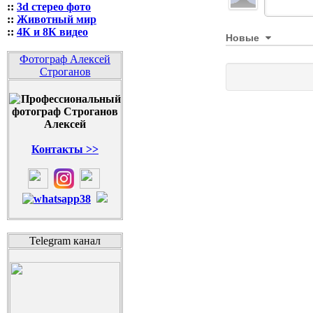
::
3d стерео фото
::
Животный мир
::
4К и 8К видео
Новые
Фотограф Алексей
Строганов
Контакты >>
Telegram канал