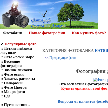
Фотобанк
Новые фотографии
Как купить фото?
✔
Популярные фото
::
Летние пейзажи -
КАТЕГОРИЯ ФОТOБАНКА
НАТЯЖ
лес, поле
::
Лето - реки, море
<<
Предыдущее фото
::
Весенние
фотографии
Фотография 
::
Зимние пейзажи
::
Фото осени
::
Закаты, рассветы
::
Панорамы
Эта бесплатная фотография
::
Фото Цветов
Купить оригинал этой фо
::
Макро фото
::
Еда
Вопросы от клиентов фотоб
::
Путешествия -