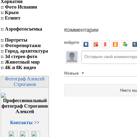
Хорватия
::
Фото Испании
::
Крым
::
Египет
Комментарии
::
Аэрофотосъемка
::
Портреты
войдите
::
Фоторепортажи
::
Город, архитектура
::
3d стерео фото
::
Животный мир
::
4К и 8К видео
Новые
Фотограф Алексей
Строганов
Никто ещ
Контакты >>