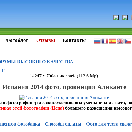
Фотоблог
Отзывы
Контакты
ОРАМЫ ВЫСОКОГО КАЧЕСТВА
014
14247 x 7904 пикселей (112.6 Mp)
Испания 2014 фото, провинция Аликанте
ая фотография для ознакомления, она уменьшена и сжата, н
гинал этой фотографии (Цена)
большого разрешения высоког
лиентов фотобанка
|
Способы оплаты
|
Фото для теста скача