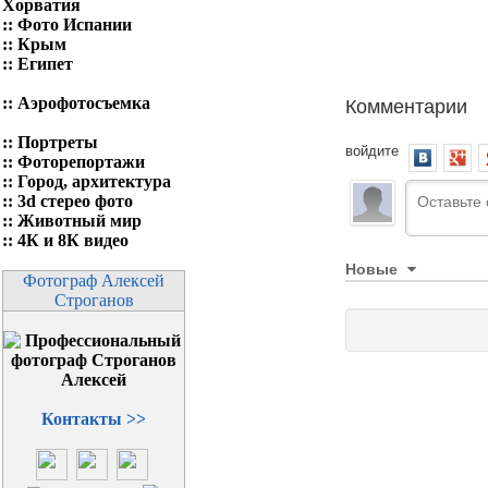
Хорватия
::
Фото Испании
::
Крым
::
Египет
Комментарии
::
Аэрофотосъемка
::
Портреты
войдите
::
Фоторепортажи
::
Город, архитектура
::
3d стерео фото
::
Животный мир
::
4К и 8К видео
Новые
Фотограф Алексей
Строганов
Контакты >>