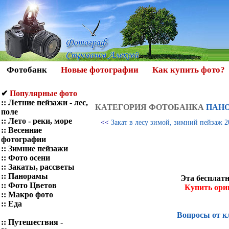
Фотобанк
Новые фотографии
Как купить фото?
✔
Популярные фото
::
Летние пейзажи - лес,
КАТЕГОРИЯ ФОТOБАНКА
ПАН
поле
::
Лето - реки, море
<<
Закат в лесу зимой, зимний пейзаж 2
::
Весенние
фотографии
::
Зимние пейзажи
::
Фото осени
::
Закаты, рассветы
::
Панорамы
Эта бесплатн
::
Фото Цветов
Купить ори
::
Макро фото
::
Еда
Вопросы от к
::
Путешествия -