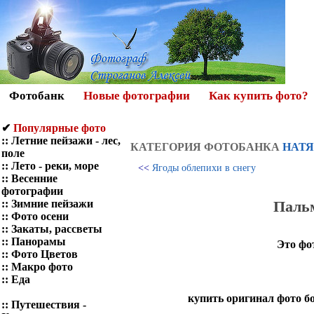
Фотобанк
Новые фотографии
Как купить фото?
✔
Популярные фото
::
Летние пейзажи - лес,
КАТЕГОРИЯ ФОТOБАНКА
НАТЯ
поле
::
Лето - реки, море
<<
Ягоды облепихи в снегу
::
Весенние
фотографии
Пальм
::
Зимние пейзажи
::
Фото осени
::
Закаты, рассветы
::
Панорамы
Это фо
::
Фото Цветов
::
Макро фото
::
Еда
купить оригинал фото бо
::
Путешествия -