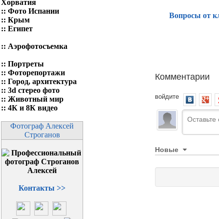
Хорватия
::
Фото Испании
Вопросы от к
::
Крым
::
Египет
::
Аэрофотосъемка
::
Портреты
::
Фоторепортажи
Комментарии
::
Город, архитектура
::
3d стерео фото
войдите
::
Животный мир
::
4К и 8К видео
Фотограф Алексей
Строганов
Новые
Контакты >>