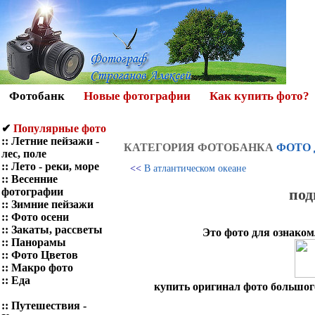
Фотобанк
Новые фотографии
Как купить фото?
✔
Популярные фото
::
Летние пейзажи -
КАТЕГОРИЯ ФОТOБАНКА
ФОТО 
лес, поле
::
Лето - реки, море
<<
В атлантическом океане
::
Весенние
под
фотографии
::
Зимние пейзажи
::
Фото осени
::
Закаты, рассветы
Это фото для ознаком
::
Панорамы
::
Фото Цветов
::
Макро фото
::
Еда
купить оригинал фото большого
::
Путешествия -