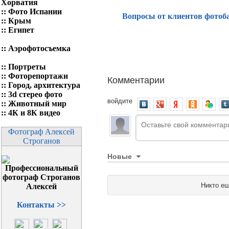
Хорватия
::
Фото Испании
Вопросы от клиентов фотоб
::
Крым
::
Египет
::
Аэрофотосъемка
::
Портреты
::
Фоторепортажи
Комментарии
::
Город, архитектура
::
3d стерео фото
войдите
::
Животный мир
::
4К и 8К видео
Фотограф Алексей
Строганов
Новые
Никто ещ
Контакты >>