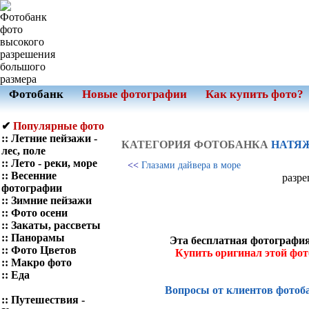
Фотобанк
Новые фотографии
Как купить фото?
✔
Популярные фото
::
Летние пейзажи -
КАТЕГОРИЯ ФОТOБАНКА
НАТЯЖ
лес, поле
::
Лето - реки, море
<<
Глазами дайвера в море
::
Весенние
разре
фотографии
::
Зимние пейзажи
::
Фото осени
::
Закаты, рассветы
::
Панорамы
Эта бесплатная фотография
::
Фото Цветов
Купить оригинал этой фо
::
Макро фото
::
Еда
Вопросы от клиентов фотоб
::
Путешествия -