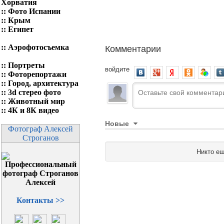
Хорватия
::
Фото Испании
::
Крым
::
Египет
Комментарии
::
Аэрофотосъемка
::
Портреты
войдите
::
Фоторепортажи
::
Город, архитектура
::
3d стерео фото
::
Животный мир
::
4К и 8К видео
Новые
Фотограф Алексей
Строганов
Никто ещ
Контакты >>