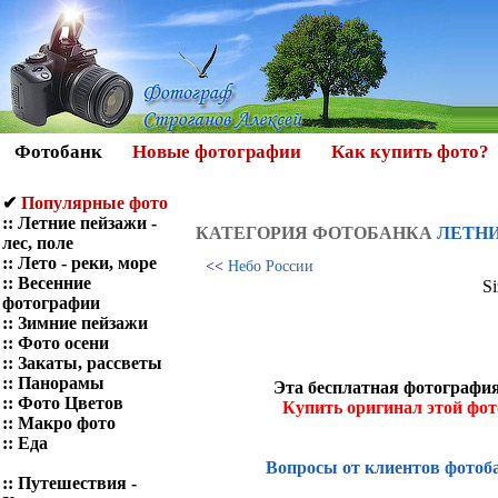
Фотобанк
Новые фотографии
Как купить фото?
✔
Популярные фото
::
Летние пейзажи -
КАТЕГОРИЯ ФОТOБАНКА
ЛЕТНИ
лес, поле
::
Лето - реки, море
<<
Небо России
::
Весенние
Si
фотографии
::
Зимние пейзажи
::
Фото осени
::
Закаты, рассветы
::
Панорамы
Эта бесплатная фотография
::
Фото Цветов
Купить оригинал этой фо
::
Макро фото
::
Еда
Вопросы от клиентов фотоб
::
Путешествия -