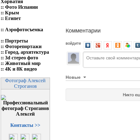
Хорватия
::
Фото Испании
::
Крым
::
Египет
Комментарии
::
Аэрофотосъемка
::
Портреты
войдите
::
Фоторепортажи
::
Город, архитектура
::
3d стерео фото
::
Животный мир
::
4К и 8К видео
Новые
Фотограф Алексей
Строганов
Никто ещ
Контакты >>