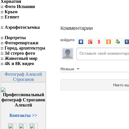
Хорватия
::
Фото Испании
::
Крым
::
Египет
Комментарии
::
Аэрофотосъемка
::
Портреты
войдите
::
Фоторепортажи
::
Город, архитектура
::
3d стерео фото
::
Животный мир
::
4К и 8К видео
Новые
Фотограф Алексей
Строганов
Никто ещ
Контакты >>