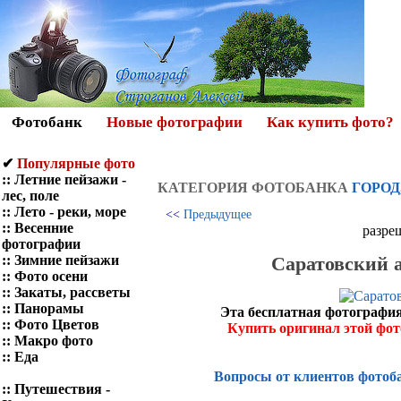
Фотобанк
Новые фотографии
Как купить фото?
✔
Популярные фото
::
Летние пейзажи -
КАТЕГОРИЯ ФОТOБАНКА
ГОРОД
лес, поле
::
Лето - реки, море
<<
Предыдущее
::
Весенние
разре
фотографии
Саратовский а
::
Зимние пейзажи
::
Фото осени
::
Закаты, рассветы
::
Панорамы
Эта бесплатная фотография
::
Фото Цветов
Купить оригинал этой фо
::
Макро фото
::
Еда
Вопросы от клиентов фотоб
::
Путешествия -