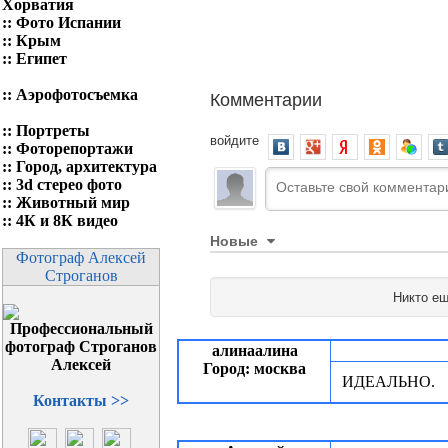
Хорватия
::
Фото Испании
::
Крым
::
Египет
Комментарии
::
Аэрофотосъемка
::
Портреты
войдите
::
Фоторепортажи
::
Город, архитектура
::
3d стерео фото
::
Животный мир
::
4К и 8К видео
Новые
Фотограф Алексей
Строганов
Никто ещ
алинаалина
Город: москва
ИДЕАЛЬНО.
Контакты >>