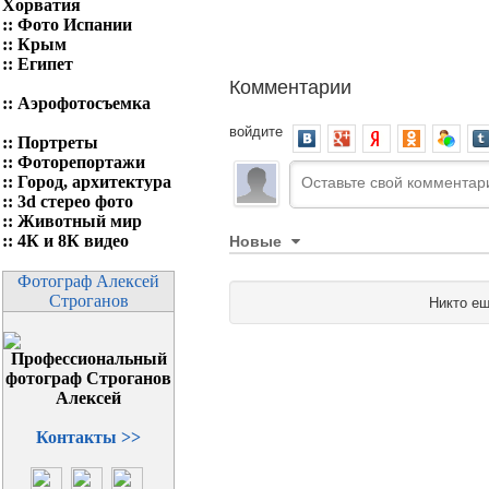
Хорватия
::
Фото Испании
::
Крым
::
Египет
Комментарии
::
Аэрофотосъемка
войдите
::
Портреты
::
Фоторепортажи
::
Город, архитектура
::
3d стерео фото
::
Животный мир
Новые
::
4К и 8К видео
Фотограф Алексей
Строганов
Никто ещ
Контакты >>