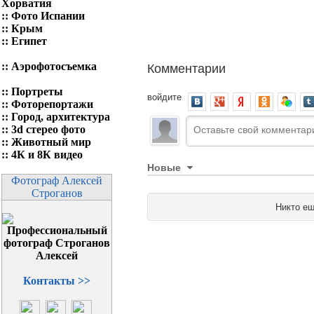
Хорватия
::
Фото Испании
::
Крым
::
Египет
Комментарии
::
Аэрофотосъемка
::
Портреты
войдите
::
Фоторепортажи
::
Город, архитектура
::
3d стерео фото
::
Животный мир
::
4К и 8К видео
Новые
Фотограф Алексей
Строганов
Никто ещ
Контакты >>