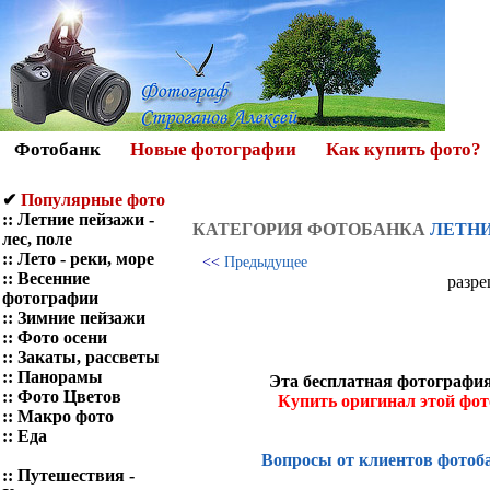
Фотобанк
Новые фотографии
Как купить фото?
✔
Популярные фото
::
Летние пейзажи -
КАТЕГОРИЯ ФОТOБАНКА
ЛЕТНИ
лес, поле
::
Лето - реки, море
<<
Предыдущее
::
Весенние
разре
фотографии
::
Зимние пейзажи
::
Фото осени
::
Закаты, рассветы
::
Панорамы
Эта бесплатная фотография
::
Фото Цветов
Купить оригинал этой фо
::
Макро фото
::
Еда
Вопросы от клиентов фотоб
::
Путешествия -