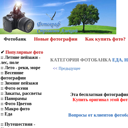
Фотобанк
Новые фотографии
Как купить фото?
✔
Популярные фото
::
Летние пейзажи -
КАТЕГОРИЯ ФОТOБАНКА
ЕДА, 
лес, поле
::
Лето - реки, море
<<
Предыдущее
::
Весенние
фотографии
::
Зимние пейзажи
::
Фото осени
::
Закаты, рассветы
Эта бесплатная фотография
::
Панорамы
Купить оригинал этой фо
::
Фото Цветов
::
Макро фото
::
Еда
Вопросы от клиентов фотоб
::
Путешествия -