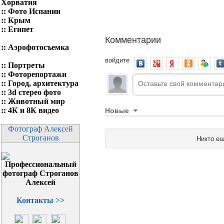
Хорватия
::
Фото Испании
::
Крым
::
Египет
Комментарии
::
Аэрофотосъемка
войдите
::
Портреты
::
Фоторепортажи
::
Город, архитектура
::
3d стерео фото
::
Животный мир
Новые
::
4К и 8К видео
Фотограф Алексей
Строганов
Никто ещ
Контакты >>