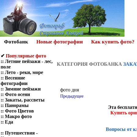
Фотобанк
Новые фотографии
Как купить фото?
✔
Популярные фото
::
Летние пейзажи - лес,
КАТЕГОРИЯ ФОТОБАНКА
ЗАКА
поле
::
Лето - реки, море
::
Весенние
фотографии
::
Зимние пейзажи
фото дня
::
Фото осени
Предыдущее
::
Закаты, рассветы
::
Панорамы
Эта бесплатн
::
Фото Цветов
Купить ори
::
Макро фото
::
Еда
Вопросы от к
::
Путешествия -