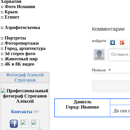
Хорватия
::
Фото Испании
::
Крым
::
Египет
Комментарии
::
Аэрофотосъемка
::
Портреты
войдите
::
Фоторепортажи
::
Город, архитектура
::
3d стерео фото
::
Животный мир
::
4К и 8К видео
Новые
Фотограф Алексей
Строганов
Даниэль
Город: Иваново
До сих 
Контакты >>