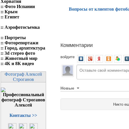
Хорватия
::
Фото Испании
Вопросы от клиентов фотоб
::
Крым
::
Египет
::
Аэрофотосъемка
::
Портреты
::
Фоторепортажи
Комментарии
::
Город, архитектура
::
3d стерео фото
войдите
::
Животный мир
::
4К и 8К видео
Фотограф Алексей
Строганов
Новые
Никто ещ
Контакты >>