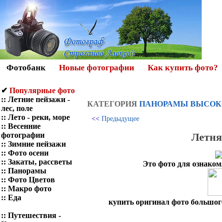
Фотобанк
Новые фотографии
Как купить фото?
✔
Популярные фото
::
Летние пейзажи -
КАТЕГОРИЯ
ПАНОРАМЫ ВЫСОК
лес, поле
::
Лето - реки, море
<<
Предыдущее
::
Весенние
Летня
фотографии
::
Зимние пейзажи
::
Фото осени
::
Закаты, рассветы
Это фото для ознаком
::
Панорамы
::
Фото Цветов
::
Макро фото
::
Еда
купить оригинал фото большого
::
Путешествия -