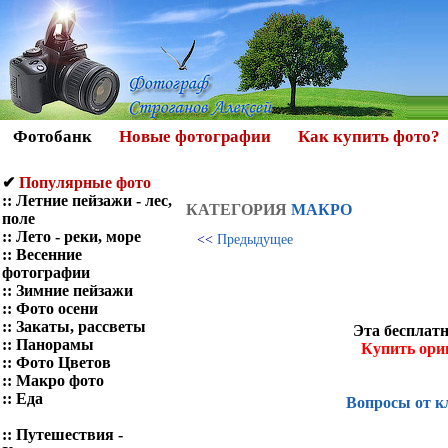
Фотобанк
Новые фотографии
Как купить фото?
✔
Популярные фото
::
Летние пейзажи - лес,
КАТЕГОРИЯ
МАКРО
поле
::
Лето - реки, море
<<
Предыдущее
::
Весенние
фотографии
::
Зимние пейзажи
::
Фото осени
::
Закаты, рассветы
Эта бесплатн
::
Панорамы
Купить ори
::
Фото Цветов
::
Макро фото
::
Еда
Вопросы от к
::
Путешествия -