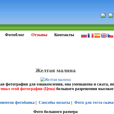
Фотоблог
Отзывы
Контакты
Желтая малина
ая фотография для ознакомления, она уменьшена и сжата, н
гинал этой фотографии (Цена)
большого разрешения высоког
лиентов фотобанка
|
Способы оплаты
|
Фото для теста скача
Фото большого размера