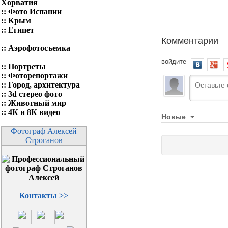
Хорватия
::
Фото Испании
::
Крым
::
Египет
Комментарии
::
Аэрофотосъемка
войдите
::
Портреты
::
Фоторепортажи
::
Город, архитектура
::
3d стерео фото
::
Животный мир
::
4К и 8К видео
Новые
Фотограф Алексей
Строганов
Контакты >>