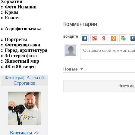
Хорватия
::
Фото Испании
::
Крым
::
Египет
Комментарии
::
Аэрофотосъемка
войдите
::
Портреты
::
Фоторепортажи
::
Город, архитектура
::
3d стерео фото
::
Животный мир
::
4К и 8К видео
Новые
Фотограф Алексей
Строганов
Никто ещ
Контакты >>