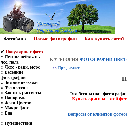
Фотобанк
Новые фотографии
Как купить фото?
✔
Популярные фото
::
Летние пейзажи -
КАТЕГОРИЯ
ФОТОГРАФИИ ЦВЕТ
лес, поле
::
Лето - реки, море
<<
Предыдущее
::
Весенние
П
фотографии
::
Зимние пейзажи
::
Фото осени
::
Закаты, рассветы
Эта бесплатная фотография
::
Панорамы
Купить оригинал этой фо
::
Фото Цветов
::
Макро фото
::
Еда
Вопросы от клиентов фотоб
::
Путешествия -