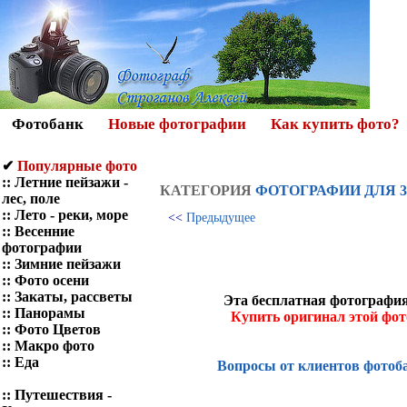
Фотобанк
Новые фотографии
Как купить фото?
✔
Популярные фото
::
Летние пейзажи -
КАТЕГОРИЯ
ФОТОГРАФИИ ДЛЯ 
лес, поле
::
Лето - реки, море
<<
Предыдущее
::
Весенние
фотографии
::
Зимние пейзажи
::
Фото осени
::
Закаты, рассветы
Эта бесплатная фотография
::
Панорамы
Купить оригинал этой фо
::
Фото Цветов
::
Макро фото
::
Еда
Вопросы от клиентов фотоб
::
Путешествия -