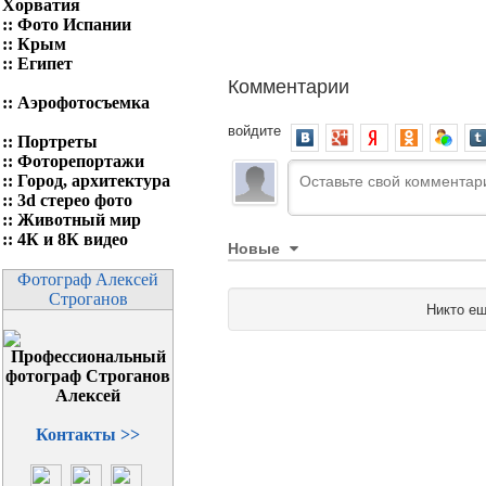
Хорватия
::
Фото Испании
::
Крым
::
Египет
Комментарии
::
Аэрофотосъемка
войдите
::
Портреты
::
Фоторепортажи
::
Город, архитектура
::
3d стерео фото
::
Животный мир
::
4К и 8К видео
Новые
Фотограф Алексей
Строганов
Никто ещ
Контакты >>