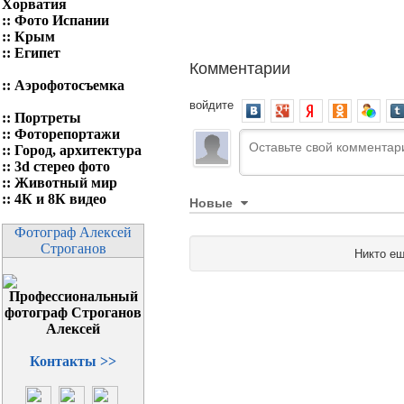
Хорватия
::
Фото Испании
::
Крым
::
Египет
Комментарии
::
Аэрофотосъемка
войдите
::
Портреты
::
Фоторепортажи
::
Город, архитектура
::
3d стерео фото
::
Животный мир
::
4К и 8К видео
Новые
Фотограф Алексей
Строганов
Никто ещ
Контакты >>