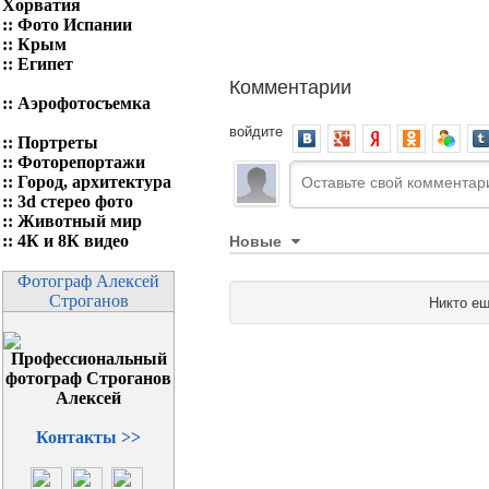
Хорватия
::
Фото Испании
::
Крым
::
Египет
Комментарии
::
Аэрофотосъемка
войдите
::
Портреты
::
Фоторепортажи
::
Город, архитектура
::
3d стерео фото
::
Животный мир
Новые
::
4К и 8К видео
Фотограф Алексей
Строганов
Никто ещ
Контакты >>