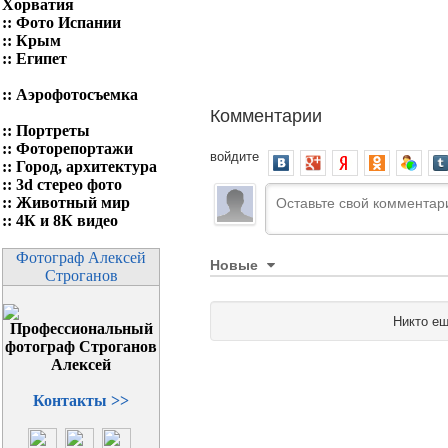
Хорватия
::
Фото Испании
::
Крым
::
Египет
::
Аэрофотосъемка
Комментарии
::
Портреты
::
Фоторепортажи
войдите
::
Город, архитектура
::
3d стерео фото
::
Животный мир
::
4К и 8К видео
Фотограф Алексей
Новые
Строганов
Никто ещ
Контакты >>