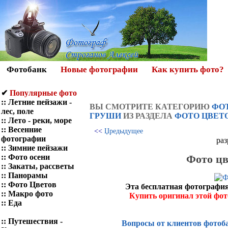
Фотобанк
Новые фотографии
Как купить фото?
✔
Популярные фото
::
Летние пейзажи -
ВЫ СМОТРИТЕ КАТЕГОРИЮ
ФОТ
лес, поле
ГРУШИ
ИЗ РАЗДЕЛА
ФОТО ЦВЕТ
::
Лето - реки, море
::
Весенние
<<
Џредыдущее
фотографии
раз
::
Зимние пейзажи
Фото цв
::
Фото осени
::
Закаты, рассветы
::
Панорамы
::
Фото Цветов
Эта бесплатная фотография
::
Макро фото
Купить оригинал этой фо
::
Еда
::
Путешествия -
Вопросы от клиентов фотоб