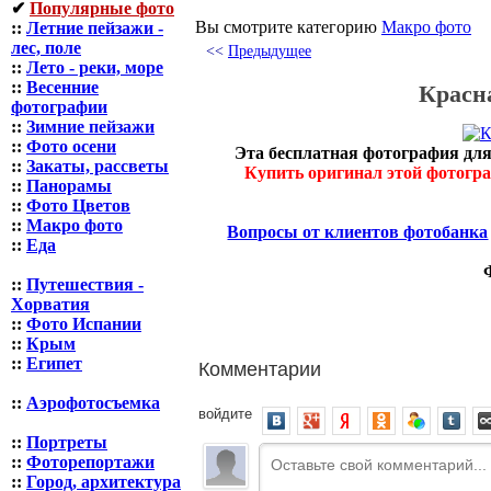
✔
Популярные фото
Вы смотрите категорию
Макро фото
::
Летние пейзажи -
лес, поле
<<
Предыдущее
::
Лето - реки, море
::
Весенние
Красн
фотографии
::
Зимние пейзажи
::
Фото осени
Эта бесплатная фотография для
::
Закаты, рассветы
Купить оригинал этой фотогр
::
Панорамы
::
Фото Цветов
::
Макро фото
Вопросы от клиентов фотобанка
::
Еда
::
Путешествия -
Хорватия
::
Фото Испании
::
Крым
Комментарии
::
Египет
::
Аэрофотосъемка
войдите
::
Портреты
::
Фоторепортажи
::
Город, архитектура