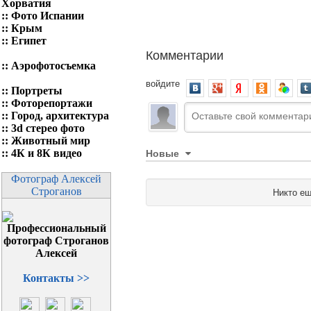
Хорватия
::
Фото Испании
::
Крым
::
Египет
Комментарии
::
Аэрофотосъемка
войдите
::
Портреты
::
Фоторепортажи
::
Город, архитектура
::
3d стерео фото
::
Животный мир
Новые
::
4К и 8К видео
Фотограф Алексей
Строганов
Никто ещ
Контакты >>