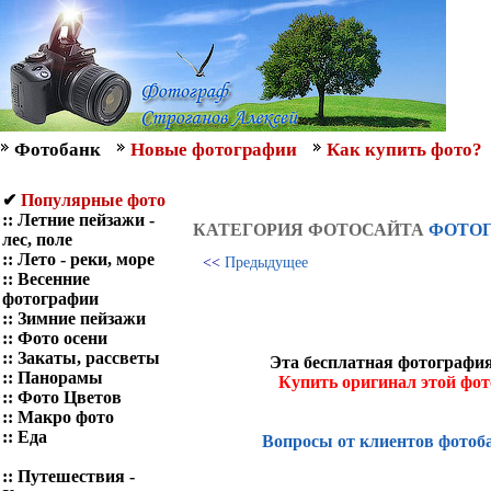
Фотобанк
Новые фотографии
Как купить фото?
✔
Популярные фото
::
Летние пейзажи -
КАТЕГОРИЯ ФОТОСАЙТА
ФОТОГ
лес, поле
::
Лето - реки, море
<<
Предыдущее
::
Весенние
фотографии
::
Зимние пейзажи
::
Фото осени
::
Закаты, рассветы
Эта бесплатная фотография
::
Панорамы
Купить оригинал этой фо
::
Фото Цветов
::
Макро фото
::
Еда
Вопросы от клиентов фотоб
::
Путешествия -