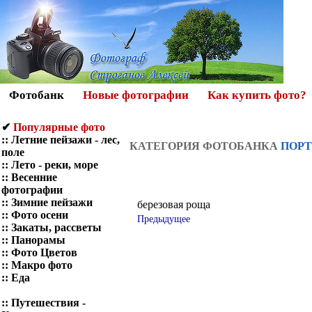
Фотобанк
Новые фотографии
Как купить фото?
✔
Популярные фото
::
Летние пейзажи - лес,
КАТЕГОРИЯ ФОТОБАНКА
ПОР
поле
::
Лето - реки, море
::
Весенние
фотографии
::
Зимние пейзажи
березовая роща
::
Фото осени
Предыдущее
::
Закаты, рассветы
::
Панорамы
::
Фото Цветов
::
Макро фото
::
Еда
::
Путешествия -