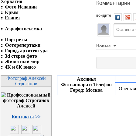
Комментарии
Хорватия
::
Фото Испании
::
Крым
войдите
::
Египет
::
Аэрофотосъемка
::
Портреты
::
Фоторепортажи
Новые
::
Город, архитектура
::
3d стерео фото
::
Животный мир
::
4К и 8К видео
Фотограф Алексей
Аксинья
Строганов
Фотоаппарат: Телефон
Очень х
Город: Москва
Контакты >>