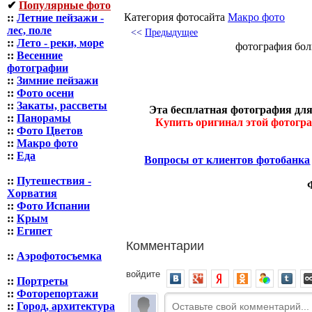
✔
Популярные фото
Категория фотосайта
Макро фото
::
Летние пейзажи -
лес, поле
<<
Предыдущее
::
Лето - реки, море
фотография бол
::
Весенние
фотографии
::
Зимние пейзажи
::
Фото осени
::
Закаты, рассветы
Эта бесплатная фотография для
::
Панорамы
Купить оригинал этой фотогр
::
Фото Цветов
::
Макро фото
::
Еда
Вопросы от клиентов фотобанка
::
Путешествия -
Хорватия
::
Фото Испании
::
Крым
::
Египет
Комментарии
::
Аэрофотосъемка
войдите
::
Портреты
::
Фоторепортажи
::
Город, архитектура